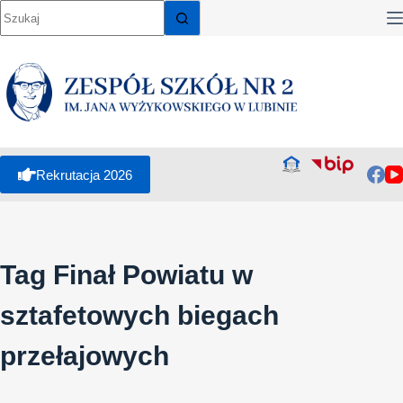
Przejdź
do
treści
Rekrutacja 2026
Tag
Finał Powiatu w
sztafetowych biegach
przełajowych