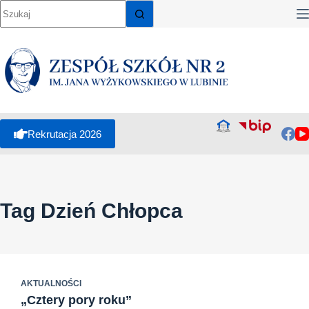
Przejdź
do
treści
Rekrutacja 2026
Tag
Dzień Chłopca
AKTUALNOŚCI
„Cztery pory roku”