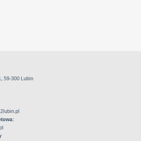
1, 59-300 Lubin
2lubin.pl
etowa:
pl
y