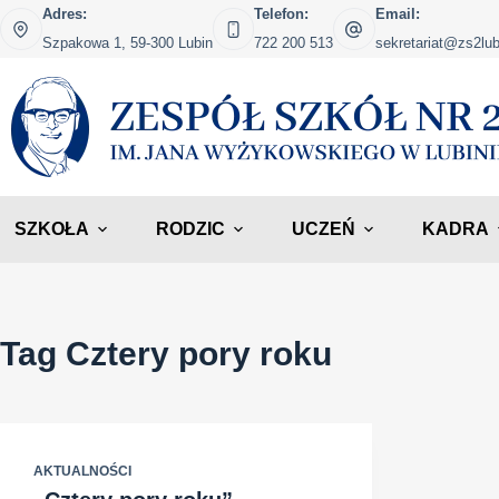
Przejdź
Adres:
Telefon:
Email:
do
Szpakowa 1, 59-300 Lubin
722 200 513
sekretariat@zs2lub
treści
SZKOŁA
RODZIC
UCZEŃ
KADRA
Tag
Cztery pory roku
AKTUALNOŚCI