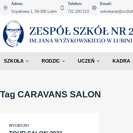
Przejdź
Adres:
Telefon:
Email:
do
Szpakowa 1, 59-300 Lubin
722 200 513
sekretariat@zs2lub
treści
SZKOŁA
RODZIC
UCZEŃ
KADRA
Tag
CARAVANS SALON
WYCIECZKI