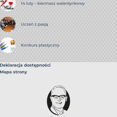
14 luty – kiermasz walentynkowy
Uczeń z pasją
Konkurs plastyczny
Deklaracja dostępności
Mapa strony