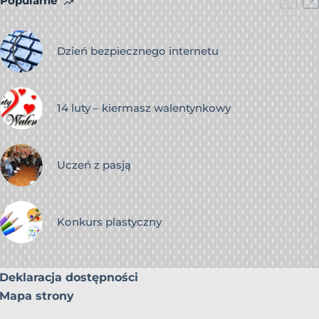
Popularne
Dzień bezpiecznego internetu
14 luty – kiermasz walentynkowy
Uczeń z pasją
Konkurs plastyczny
Deklaracja dostępności
Mapa strony