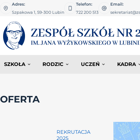
Adres:
Telefon:
Email:
Szpakowa 1, 59-300 Lubin
722 200 513
sekretariat@zs
SZKOŁA
RODZIC
UCZEŃ
KADRA
OFERTA
REKRUTACJA
2025