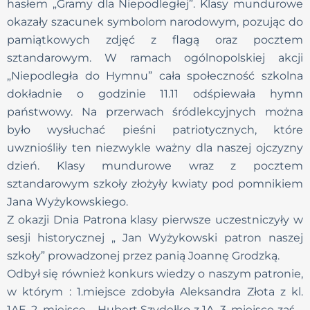
hasłem „Gramy dla Niepodległej”. Klasy mundurowe
okazały szacunek symbolom narodowym, pozując do
pamiątkowych zdjęć z flagą oraz pocztem
sztandarowym. W ramach ogólnopolskiej akcji
„Niepodległa do Hymnu” cała społeczność szkolna
dokładnie o godzinie 11.11 odśpiewała hymn
państwowy. Na przerwach śródlekcyjnych można
było wysłuchać pieśni patriotycznych, które
uwzniośliły ten niezwykle ważny dla naszej ojczyzny
dzień. Klasy mundurowe wraz z pocztem
sztandarowym szkoły złożyły kwiaty pod pomnikiem
Jana Wyżykowskiego.
Z okazji Dnia Patrona klasy pierwsze uczestniczyły w
sesji historycznej „ Jan Wyżykowski patron naszej
szkoły” prowadzonej przez panią Joannę Grodzką.
Odbył się również konkurs wiedzy o naszym patronie,
w którym : 1.miejsce zdobyła Aleksandra Złota z kl.
1AE, 2. miejsce – Hubert Szydełko z 1A, 3. miejsce zaś –