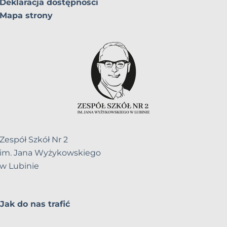
Deklaracja dostępności
Mapa strony
Zespół Szkół Nr 2
im. Jana Wyżykowskiego
w Lubinie
Jak do nas trafić