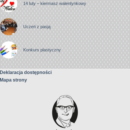
14 luty – kiermasz walentynkowy
Uczeń z pasją
Konkurs plastyczny
Deklaracja dostępności
Mapa strony