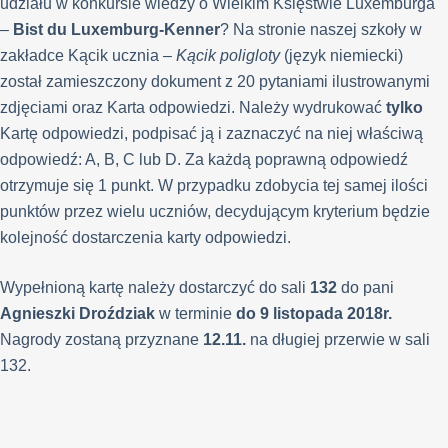
udziału w konkursie wiedzy o Wielkim Księstwie Luxemburga
–
Bist du Luxemburg-Kenner
? Na stronie naszej szkoły w
zakładce Kącik ucznia –
Kącik poligloty
(język niemiecki)
został zamieszczony dokument z 20 pytaniami ilustrowanymi
zdjęciami oraz Karta odpowiedzi. Należy wydrukować
tylko
Kartę odpowiedzi, podpisać ją i zaznaczyć na niej właściwą
odpowiedź: A, B, C lub D. Za każdą poprawną odpowiedź
otrzymuje się 1 punkt. W przypadku zdobycia tej samej ilości
punktów przez wielu uczniów, decydującym kryterium będzie
kolejność dostarczenia karty odpowiedzi.
Wypełnioną kartę należy dostarczyć do sali
132
do pani
Agnieszki Droździak
w terminie
do 9 listopada 2018r.
Nagrody zostaną przyznane
12.11
.
na długiej przerwie w sali
132.