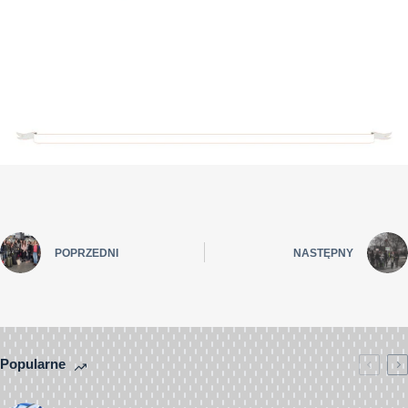
POPRZEDNI
NASTĘPNY
Popularne