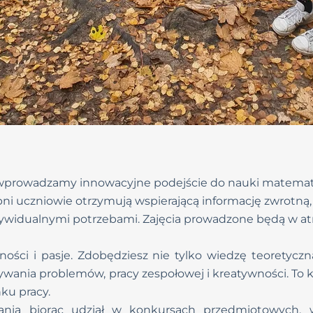
prowadzamy innowacyjne podejście do nauki matematyki
opni uczniowie otrzymują wspierającą informację zwrotną,
ywidualnymi potrzebami. Zajęcia prowadzone będą w atm
ości i pasje. Zdobędziesz nie tylko wiedzę teoretyczn
zywania problemów, pracy zespołowej i kreatywności. To
nku pracy.
wania biorąc udział w konkursach przedmiotowych,