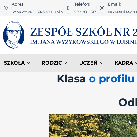
Adres:
Telefon:
Email:
Szpakowa 1, 59-300 Lubin
722 200 513
sekretariat@zs
SZKOŁA
RODZIC
UCZEŃ
KADRA
Klasa
o profil
Odk