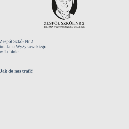
Zespół Szkół Nr 2
im. Jana Wyżykowskiego
w Lubinie
Jak do nas trafić