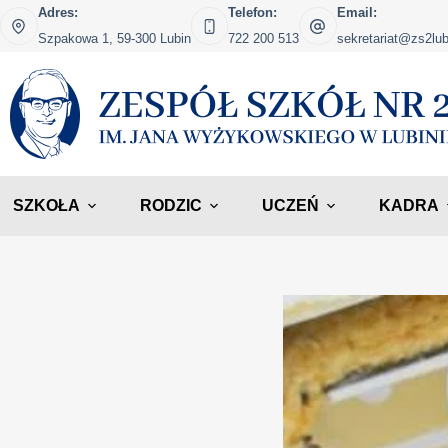
Adres:
Telefon:
Email:
Szpakowa 1, 59-300 Lubin
722 200 513
sekretariat@zs2lub
SZKOŁA
RODZIC
UCZEŃ
KADRA