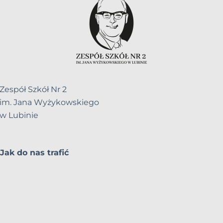
Zespół Szkół Nr 2
im. Jana Wyżykowskiego
w Lubinie
Jak do nas trafić