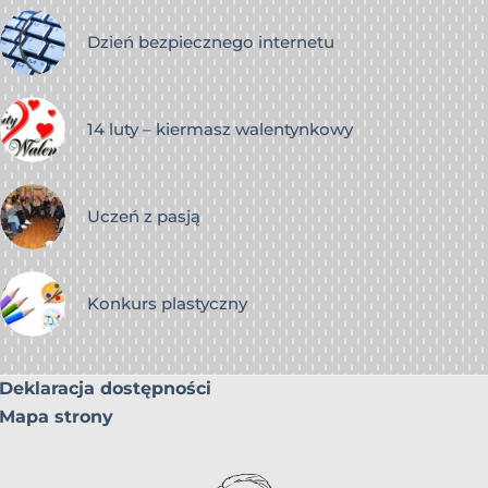
Dzień bezpiecznego internetu
14 luty – kiermasz walentynkowy
Uczeń z pasją
Konkurs plastyczny
Deklaracja dostępności
Mapa strony