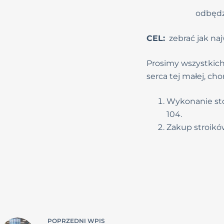
odbędz
CEL:
zebrać jak naj
Prosimy wszystkich 
serca tej małej, ch
Wykonanie sto
104.
Zakup stroikó
POPRZEDNI
WPIS