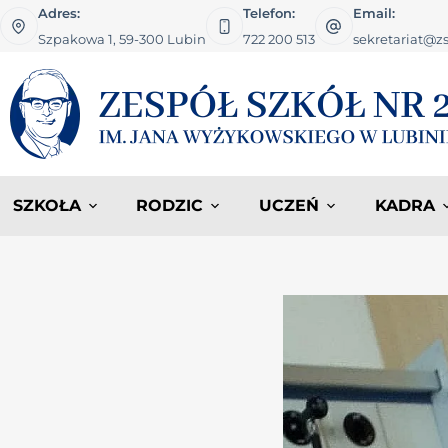
Adres:
Telefon:
Email:
Szpakowa 1, 59-300 Lubin
722 200 513
sekretariat@zs
SZKOŁA
RODZIC
UCZEŃ
KADRA