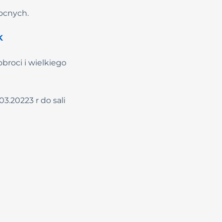
ocnych.
K
broci i wielkiego
.20223 r do sali