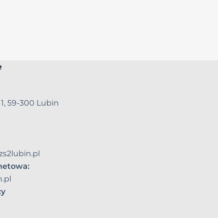
e
 1, 59-300 Lubin
zs2lubin.pl
rnetowa:
.pl
cy