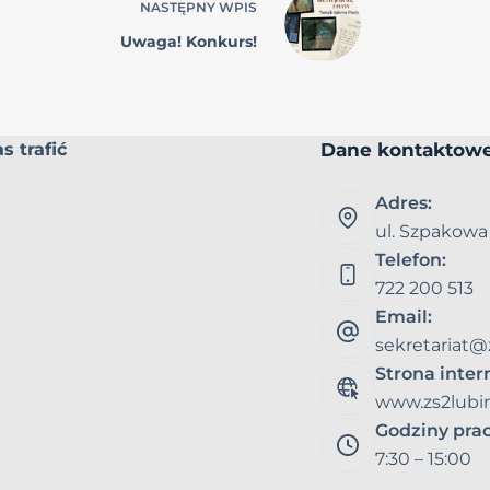
NASTĘPNY
WPIS
Uwaga! Konkurs!
Dane kontaktow
s trafić
Adres:
ul. Szpakowa
Telefon:
722 200 513
Email:
sekretariat@
Strona inte
www.zs2lubin
Godziny pra
7:30 – 15:00