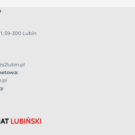
e
 1, 59-300 Lubin
zs2lubin.pl
rnetowa:
.pl
cy