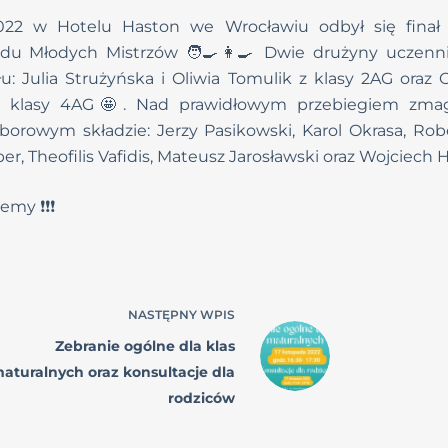
2022 w Hotelu Haston we Wrocławiu odbył się finał 
du Młodych Mistrzów 🧑‍🍳👩‍🍳 Dwie drużyny uczenni
łu: Julia Strużyńska i Oliwia Tomulik z klasy 2AG oraz 
 z klasy 4AG🤩. Nad prawidłowym przebiegiem zma
orowym składzie: Jerzy Pasikowski, Karol Okrasa, Rob
r, Theofilis Vafidis, Mateusz Jarosławski oraz Wojciech 
y ❗️❗️❗️
NASTĘPNY
WPIS
Zebranie ogólne dla klas
aturalnych oraz konsultacje dla
rodziców