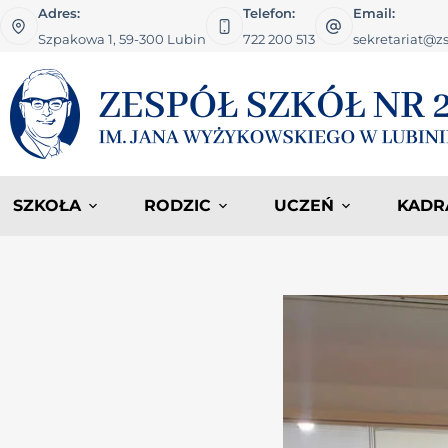
Adres:
Telefon:
Email:
Szpakowa 1, 59-300 Lubin
722 200 513
sekretariat@zs
SZKOŁA
RODZIC
UCZEŃ
KADR