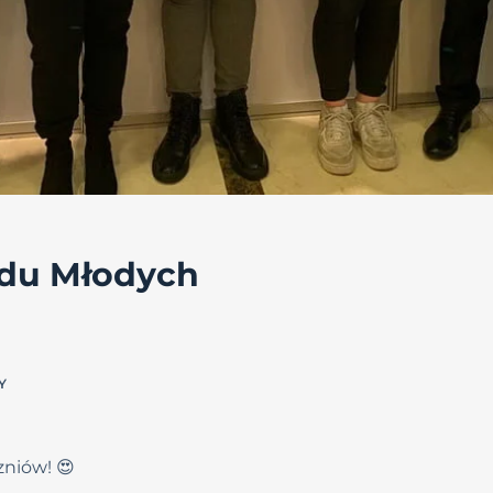
jdu Młodych
Y
niów! 😍