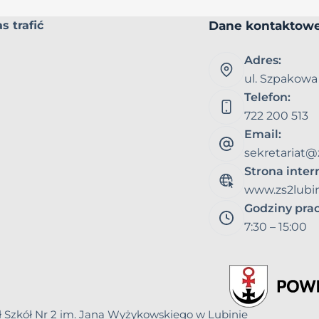
Dane kontaktow
s trafić
Adres:
ul. Szpakowa
Telefon:
722 200 513
Email:
sekretariat@
Strona inte
www.zs2lubin
Godziny pra
7:30 – 15:00
ł Szkół Nr 2 im. Jana Wyżykowskiego w Lubinie