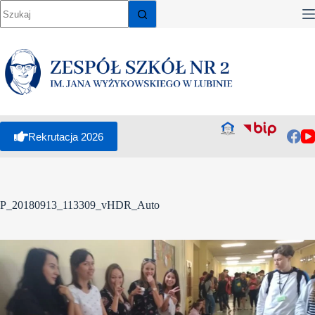
Przejdź
do
treści
Rekrutacja 2026
P_20180913_113309_vHDR_Auto