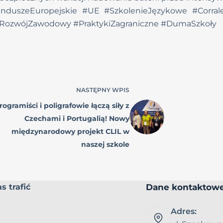
nduszeEuropejskie #UE #SzkolenieJęzykowe #Corrale
#RozwójZawodowy #PraktykiZagraniczne #DumaSzkoły
NASTĘPNY
WPIS
rogramiści i poligrafowie łączą siły z
Czechami i Portugalią! Nowy
międzynarodowy projekt CLIL w
naszej szkole
Dane kontaktow
s trafić
Adres: