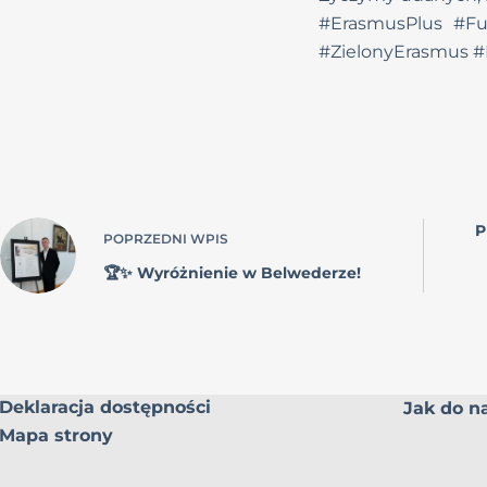
#ErasmusPlus #Fu
#ZielonyErasmus 
P
POPRZEDNI
WPIS
🏆✨ Wyróżnienie w Belwederze!
Deklaracja dostępności
Jak do na
Mapa strony