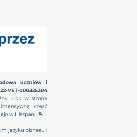
odowa uczniów i
122-VET-000325304
ażny krok w stronę
 intensywną część
jo w Hiszpanii.🏝️
m języku biznesu i