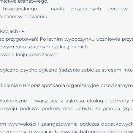
wnictwa branżowego.
hiszpańskiego
– nauka przydatnych zwrotów c
 barier w mówieniu.
kacjach? 👀
iec przygotowań! Po letnim wypoczynku uczniowie przy
owym roku szkolnym czekają na nich:
rowe o kraju goszczącym.
giczno-psychologiczne (radzenie sobie ze stresem, integ
kolenia BHP oraz spotkania organizacyjne przed samym
kologiczne – warsztaty z zakresu ekologii, ochrony 
zwoju podczas podróży oraz pobytu za granicą (zgo
om wytrwałości i zaangażowania podczas dodatkowych 
ezpiecznych wakacji i ładowania baterii przed intensywn