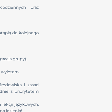
odziennych oraz
stąpią do kolejnego
racja grupy).
 wylotem.
środowiska i zasad
dnie z priorytetem
lekcji językowych.
ą jesienią!