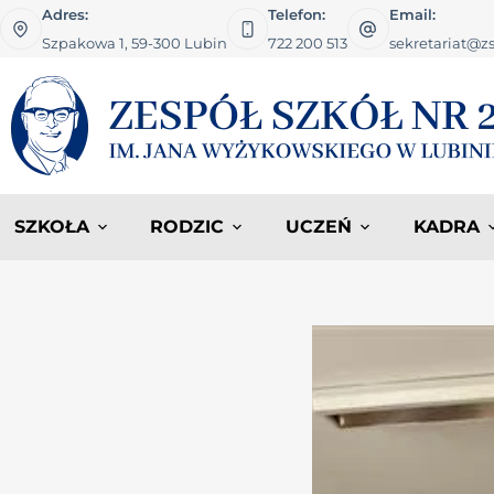
Adres:
Telefon:
Email:
Szpakowa 1, 59-300 Lubin
722 200 513
sekretariat@zs
SZKOŁA
RODZIC
UCZEŃ
KADRA