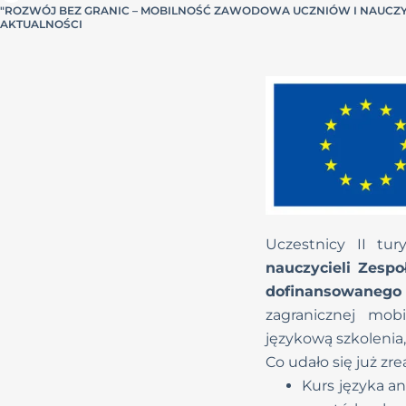
"ROZWÓJ BEZ GRANIC – MOBILNOŚĆ ZAWODOWA UCZNIÓW I NAUCZYCI
AKTUALNOŚCI
Uczestnicy II tu
nauczycieli Zesp
dofinansowanego
zagranicznej mob
językową szkolenia
Co udało się już zr
Kurs języka a