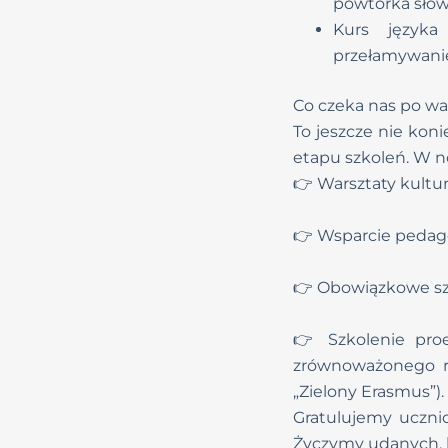
powtórka sło
Kurs języka 
przełamywanie
Co czeka nas po wa
To jeszcze nie kon
etapu szkoleń. W n
👉 Warsztaty kultu
👉 Wsparcie pedago
👉 Obowiązkowe sz
👉 Szkolenie proe
zrównoważonego ro
„Zielony Erasmus”).
Gratulujemy uczni
Życzymy udanych, b