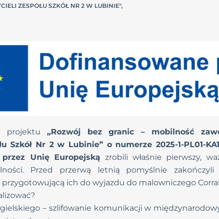
ELI ZESPOŁU SZKÓŁ NR 2 W LUBINIE"
,
ry projektu
„Rozwój bez granic – mobilność zaw
ołu Szkół Nr 2 w Lubinie” o numerze 2025-1-PL01-KA
 przez Unię Europejską
zrobili właśnie pierwszy, w
ilności. Przed przerwą letnią pomyślnie zakończyli
, przygotowującą ich do wyjazdu do malowniczego Corrale
ealizować?
ngielskiego
– szlifowanie komunikacji w międzynarodowy