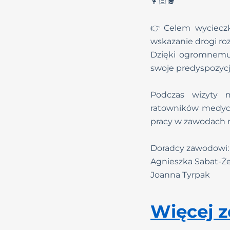
👩🏻‍🎓
👉Celem wycieczki
wskazanie drogi ro
Dzięki ogromnemu
swoje predyspozycj
Podczas wizyty m
ratowników medyczn
pracy w zawodach
Doradcy zawodowi:
Agnieszka Sabat-
Joanna Tyrpak
Więcej z