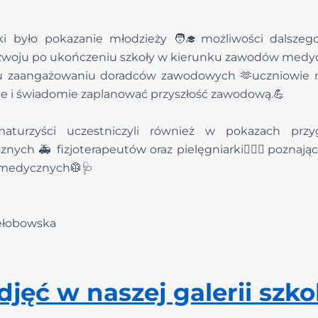
 było pokazanie młodzieży 🧑‍🎓możliwości dalszego
zwoju po ukończeniu szkoły w kierunku zawodów medyczny
 zaangażowaniu doradców zawodowych 🫶uczniowie mo
e i świadomie zaplanować przyszłość zawodową.💪
aturzyści uczestniczyli również w pokazach prz
ych 🚑 fizjoterapeutów oraz pielęgniarki👩🏼‍⚕️poznają
 medycznych🥼🩺
Żełobowska
djęć w naszej galerii szko