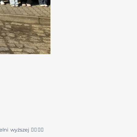
 wyższej 👩‍⚕️👨‍⚕️