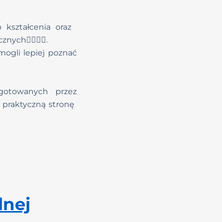
 kształcenia oraz
ch👩‍⚕️💆‍♀️.
gli lepiej poznać
ygotowanych przez
c praktyczną stronę
lnej