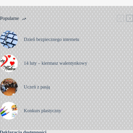
Popularne
Dzień bezpiecznego internetu
14 luty – kiermasz walentynkowy
Uczeń z pasją
Konkurs plastyczny
Deklaracja dostępności