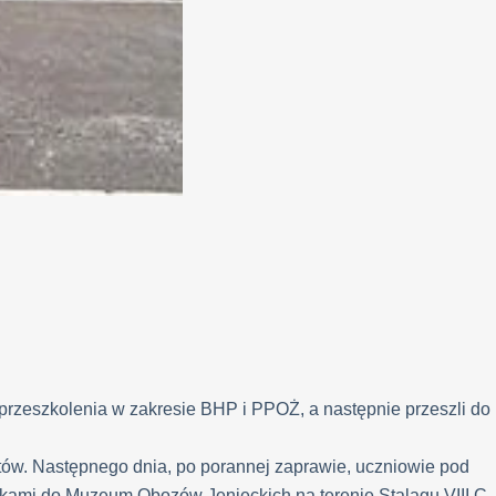
 przeszkolenia w zakresie BHP i PPOŻ, a następnie przeszli do
ów. Następnego dnia, po porannej zaprawie, uczniowie pod
ówkami do Muzeum Obozów Jenieckich na terenie Stalagu VIII C.