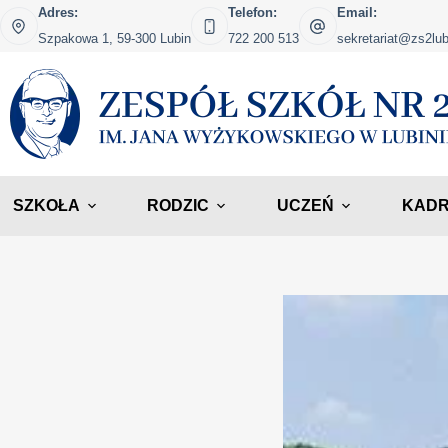
Adres:
Telefon:
Email:
Szpakowa 1, 59-300 Lubin
722 200 513
sekretariat@zs2lub
SZKOŁA
RODZIC
UCZEŃ
KAD