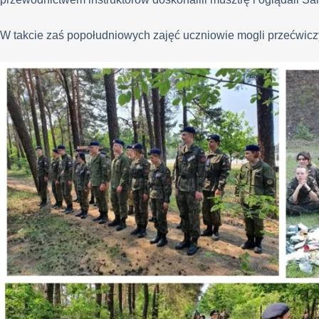
W takcie zaś popołudniowych zajęć uczniowie mogli przećwic