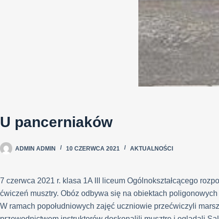
U pancerniaków
ADMIN ADMIN
10 CZERWCA 2021
AKTUALNOŚCI
7 czerwca 2021 r. klasa 1A III liceum Ogólnokształcącego rozp
ćwiczeń musztry. Obóz odbywa się na obiektach poligonowych
W ramach popołudniowych zajęć uczniowie przećwiczyli marsz
przewodnictwem instruktorów doskonalili musztrę i oglądali S