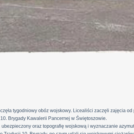
oczęła tygodniowy obóz wojskowy. Licealiści zaczęli zajęcia od
 10. Brygady Kawalerii Pancernej w Świętoszowie.
 ubezpieczony oraz topografię wojskową i wyznaczanie azymut
alę Tradycji 10. Brygady, po czym udali się wojskowymi ciężar