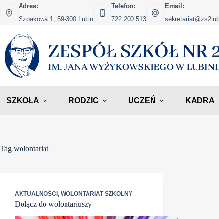
Przejdź
Adres:
Telefon:
Email:
do
Szpakowa 1, 59-300 Lubin
722 200 513
sekretariat@zs2lub
treści
SZKOŁA
RODZIC
UCZEŃ
KADRA
Tag
wolontariat
AKTUALNOŚCI
,
WOLONTARIAT SZKOLNY
Dołącz do wolontariuszy