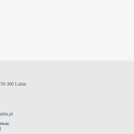
 59-300 Lubin
ubin.pl
towa:
l