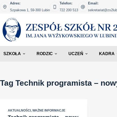
Przejdź
Adres:
Telefon:
Email:
do
Szpakowa 1, 59-300 Lubin
722 200 513
sekretariat@zs2lub
treści
SZKOŁA
RODZIC
UCZEŃ
KADRA
Tag
Technik programista – now
AKTUALNOŚCI
,
WAŻNE INFORMACJE