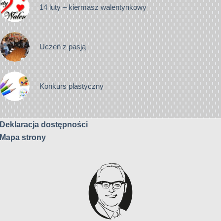
14 luty – kiermasz walentynkowy
Uczeń z pasją
Konkurs plastyczny
Deklaracja dostępności
Mapa strony