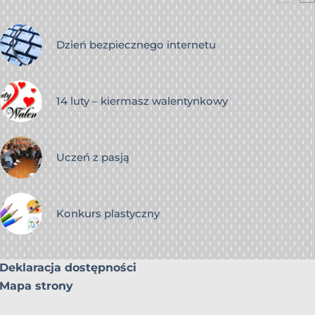
Dzień bezpiecznego internetu
14 luty – kiermasz walentynkowy
Uczeń z pasją
Konkurs plastyczny
Deklaracja dostępności
Mapa strony