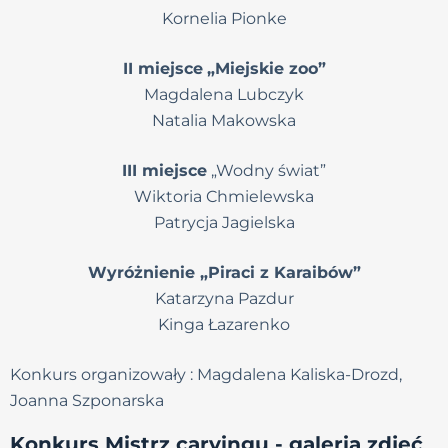
Kornelia Pionke
II miejsce
„Miejskie zoo”
Magdalena Lubczyk
Natalia Makowska
III miejsce
„Wodny świat”
Wiktoria Chmielewska
Patrycja Jagielska
Wyróżnienie „Piraci z Karaibów”
Katarzyna Pazdur
Kinga Łazarenko
Konkurs organizowały : Magdalena Kaliska-Drozd,
Joanna Szponarska
Konkurs Mistrz carvingu - galeria zdjęć