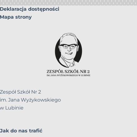
Deklaracja dostępności
Mapa strony
Zespół Szkół Nr 2
im. Jana Wyżykowskiego
w Lubinie
Jak do nas trafić